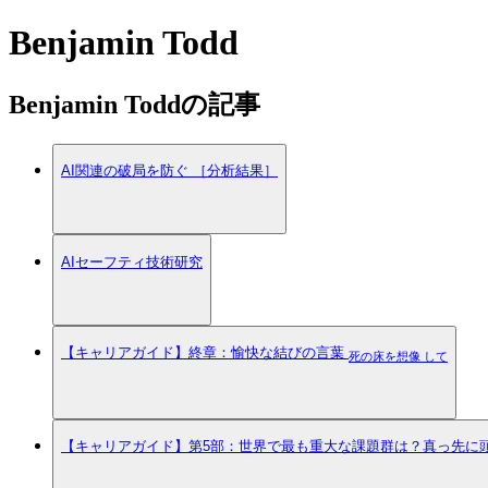
Benjamin Todd
Benjamin Toddの記事
AI関連の破局を防ぐ ［分析結果］
AIセーフティ技術研究
【キャリアガイド】終章：愉快な結びの言葉
死の床を想像 して
【キャリアガイド】第5部：世界で最も重大な課題群は？真っ先に