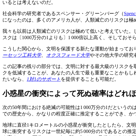
いるとは考えないのだ。
社会科学の研究者であるスペンサー・グリーンバーグ（
Spenc
になったのは、多くのアメリカ人が、人類滅亡のリスクは極めて
我々も以前は人類滅亡のリスクは極めて低いと考えていた。
スクは〔1000万分の1よりも〕1 000倍以上高く、そして
こうした関心から、文明を保護する新たな運動が始まっており、
ーセッツ工科大学
、
オクスフォード大学
やその他大学の研究
この記事の残りの部分では、文明に対する最大級のリスクを
クを低減することが、あなたの人生で最も重要なことかもし
たいなら、
1対1のサポート
を提供することも可能だ。
小惑星の衝突によって死ぬ確率はどれ
次の50年間における絶滅の可能性は1 000万分の1だとい
での歴史から、かなりの程度正確に推定することができ、かつ〔
地球に直径1キロメートルの小惑星が衝突したとしたら、文
球に衝突するリスクは一世紀毎に約5 000分の1であるとの