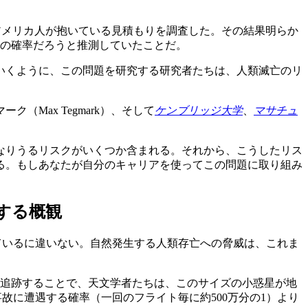
アメリカ人が抱いている見積もりを調査した。その結果明らか
以下の確率だろうと推測していたことだ。
いくように、この問題を研究する研究者たちは、人類滅亡のリ
Max Tegmark）、そして
ケンブリッジ大学
、
マサチュ
なりうるリスクがいくつか含まれる。それから、こうしたリス
る。もしあなたが自分のキャリアを使ってこの問題に取り組み
する概観
られているに違いない。自然発生する人類存亡への脅威は、これま
を追跡することで、天文学者たちは、このサイズの小惑星が地
故に遭遇する確率（一回のフライト毎に約500万分の1）より