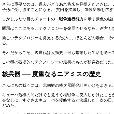
さらに重要なのは、過去がどうあれ将来を見据えたときに、
子孫に受け渡すことになる。 貧困を撲滅し、気候変動を防
しかしふたつ目のチャートの、
戦争遂行能力
を示す紫色の線
問題はここにある。テクノロジーを発展させるなら、途方も
新しいテクノロジーを発見するたびに、ほとんどの場合、そ
る。
それだからこそ、現世代は人類史上最も繫栄した生活を送っ
この種の破壊的なテクノロジーの最初のものが核兵器だった
核兵器 ── 度重なるニアミスの歴史
こんにちの我々には、北朝鮮の核兵器開発計画が頭をよぎる
キューバ危機の間だけでも危うく核戦争に突入しかけたこと
会なしに、すぐさまキューバを侵略すると決議した。次の日
どめた。