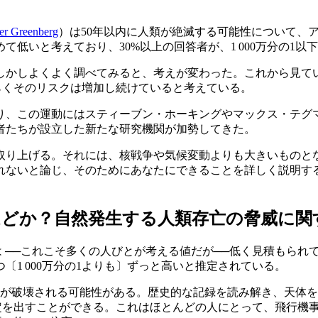
er Greenberg
）は50年以内に人類が絶滅する可能性について、
低いと考えており、30%以上の回答者が、1 000万分の1
しかしよくよく調べてみると、考えが変わった。これから見て
おそらくそのリスクは増加し続けていると考えている。
この運動にはスティーブン・ホーキングやマックス・テグマーク（
者たちが設立した新たな研究機関が加勢してきた。
取り上げる。それには、核戦争や気候変動よりも大きいものと
れないと論じ、そのためにあなたにできることを詳しく説明す
ほどか？自然発生する人類存亡の脅威に関
うのは ──これこそ多くの人びとが考える値だが──低く見積も
1 000万分の1よりも〕ずっと高いと推定されている。
明が破壊される可能性がある。歴史的な記録を読み解き、天体
推定を出すことができる。これはほとんどの人にとって、飛行機事